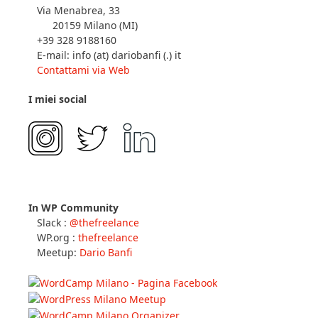
Via Menabrea, 33
20159 Milano (MI)
+39 328 9188160
E-mail: info (at) dariobanfi (.) it
Contattami via Web
I miei social
In WP Community
Slack :
@thefreelance
WP.org :
thefreelance
Meetup:
Dario Banfi