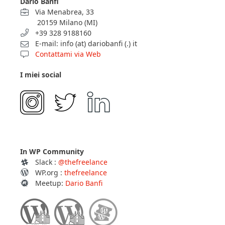
Dario Banfi
Via Menabrea, 33
20159 Milano (MI)
+39 328 9188160
E-mail: info (at) dariobanfi (.) it
Contattami via Web
I miei social
In WP Community
Slack :
@thefreelance
WP.org :
thefreelance
Meetup:
Dario Banfi