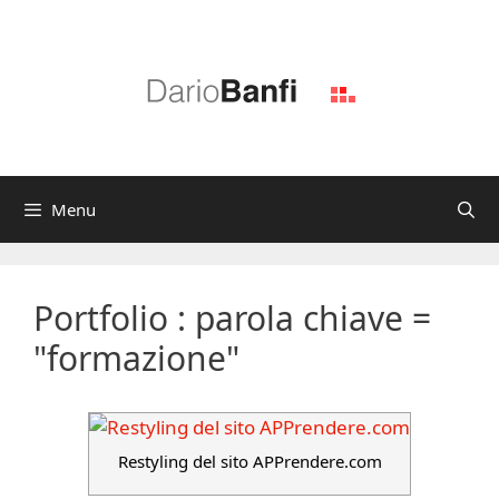
Vai
al
contenuto
Menu
Portfolio : parola chiave =
"formazione"
Restyling del sito APPrendere.com