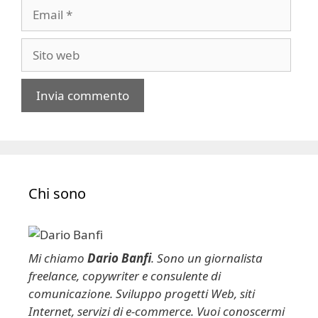
Email
Sito
web
A
l
t
e
Chi sono
r
n
a
t
Mi chiamo
Dario Banfi
. Sono un giornalista
i
freelance, copywriter e consulente di
v
comunicazione. Sviluppo progetti Web, siti
e
Internet, servizi di e-commerce. Vuoi conoscermi