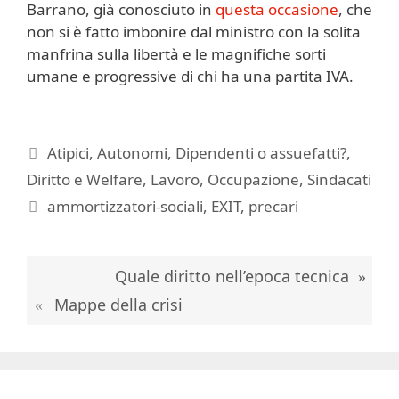
Barrano, già conosciuto in
questa occasione
, che
non si è fatto imbonire dal ministro con la solita
manfrina sulla libertà e le magnifiche sorti
umane e progressive di chi ha una partita IVA.
Categorie
Atipici
,
Autonomi
,
Dipendenti o assuefatti?
,
Diritto e Welfare
,
Lavoro
,
Occupazione
,
Sindacati
Tag
ammortizzatori-sociali
,
EXIT
,
precari
Quale diritto nell’epoca tecnica
Mappe della crisi