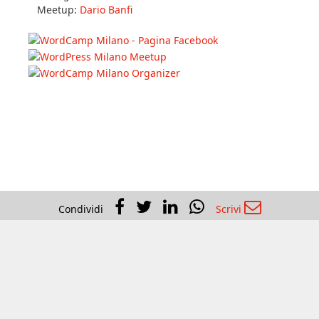
In WP Community
Slack :
@thefreelance
WP.org :
thefreelance
Meetup:
Dario Banfi
Condividi
Scrivi