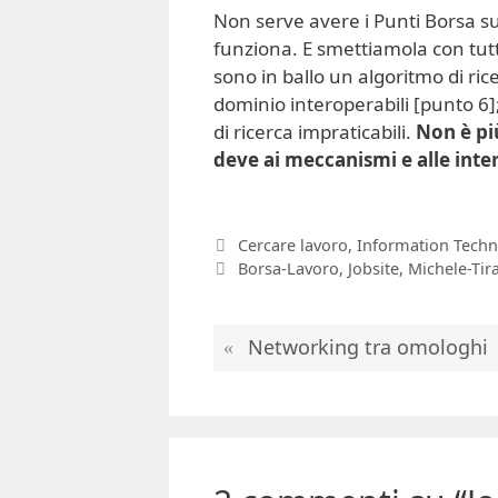
Non serve avere i Punti Borsa sul
funziona. E smettiamola con tutto
sono in ballo un algoritmo di ric
dominio interoperabili [punto 6]; 
di ricerca impraticabili.
Non è pi
deve ai meccanismi e alle inte
Categorie
Cercare lavoro
,
Information Techn
Tag
Borsa-Lavoro
,
Jobsite
,
Michele-Tir
Networking tra omologhi