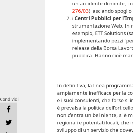
un accidente di niente, c
276/03
) lasciando spoglio 
i
Centri Pubblici per l’I
strumentazione Web. In mol
esempio, ETT Solutions (s
implementando pezzi [per 
release della Borsa Lavoro
pubblica. Hanno cioè mante
In definitiva, la linea programma
ampiamente inefficace per la cost
Condividi
e i suoi consulenti, che forse si
è prevalsa la politica dell’ortice
non c’entra un bel niente, si è
regionali e potentati locali, che
sviluppo di un servizio che dovev