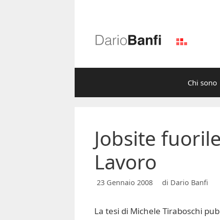
Vai
al
contenuto
Chi sono
Jobsite fuoril
Lavoro
23 Gennaio 2008
di
Dario Banfi
La tesi di Michele Tiraboschi pub