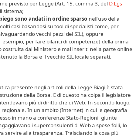
ome previsto per Legge (Art. 15, comma 3, del
D.Lgs
il sistema;
mpiego sono andati in ordine sparso
nell’uso della
ti casi basandosi su tool di specialisti come, per
alvaguardando vecchi pezzi del SIL), oppure
esempio, per fare bilanci di competenze] della prima
 costruita dal Ministero e mai inseriti nella parte online
nuto la Borsa e il vecchio SIL locale separati.
tica presente negli articoli della Legge Biagi è stata
ruzione della Borsa. E di questo ha colpa il legislatore
 intendevano più di diritto che di Web. In secondo luogo,
llo regionale. In un ambito (Internet) in cui le geografia
 messo in mano a conferenze Stato-Regioni, giunte
 ingaggiavano i superconsulenti di Web a spese folli, lo
a servire alla trasparenza. Tralsciando la cosa più