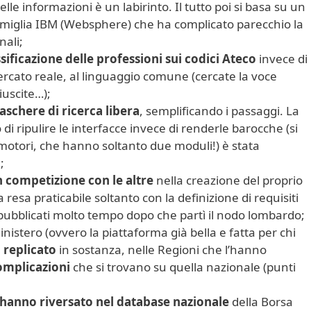
lle informazioni è un labirinto. Il tutto poi si basa su un
famiglia IBM (Websphere) che ha complicato parecchio la
nali;
ssificazione delle professioni sui codici Ateco
invece di
ercato reale, al linguaggio comune (cercate la voce
riuscite…);
chere di ricerca libera
, semplificando i passaggi. La
di ripulire le interfacce invece di renderle barocche (si
motori, che hanno soltanto due moduli!) è stata
;
n competizione con le altre
nella creazione del proprio
a resa praticabile soltanto con la definizione di requisiti
à pubblicati molto tempo dopo che partì il nodo lombardo;
nistero (ovvero la piattaforma già bella e fatta per chi
 replicato
in sostanza, nelle Regioni che l’hanno
omplicazioni
che si trovano su quella nazionale (punti
 hanno riversato nel database nazionale
della Borsa