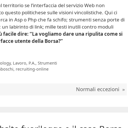
 territorio se l’interfaccia del servizio Web non
 questo politichese sulle visioni vincolistiche. Qui ci
erca in Asp o Php che fa schifo; strumenti senza porte di
un labirinto di link; mille testi inutili contro moduli
ù facile dire: “La vogliamo dare una ripulita come si
rfacce utente della Borsa?”
ology
,
Lavoro
,
P.A.
,
Strumenti
aboschi
,
recruiting-online
Normali eccezioni