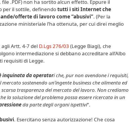
, file .PDF) non ha sortito alcun effetto. Eppure il
 per il sottile, definendo
tutti i siti Internet che
ande/offerte di lavoro come “abusivi”
. (Per la
zazione ministeriale l’ha ottenuta, per cui direi meglio
 agli Artt. 4-7 del
D.Lgs 276/03
(Legge Biagi), che
olgono intermediazione si debbano accreditare all’Albo
 requisiti di Legge.
è inquinata da operator
i che, pur non avendone i requisiti,
l mercato sostenendo un’ingente business che alimenta ed
lla scarsa trasparenza del mercato del lavoro. Non crediamo
 che la soluzione del problema possa essere ricercata in un
epressione
da parte degli organi ispettivi
“.
busivi
. Esercitano senza autorizzazione! Che cosa