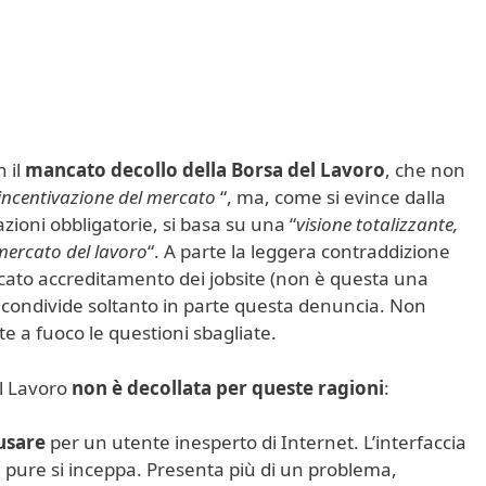
n il
mancato decollo della Borsa del Lavoro
, che non
 incentivazione del mercato
“, ma, come si evince dalla
ioni obbligatorie, si basa su una “
visione totalizzante,
 mercato del lavoro
“. A parte la leggera contraddizione
ncato accreditamento dei jobsite (non è questa una
h condivide soltanto in parte questa denuncia. Non
e a fuoco le questioni sbagliate.
l Lavoro
non è decollata per queste ragioni
:
usare
per un utente inesperto di Internet. L’interfaccia
e pure si inceppa. Presenta più di un problema,