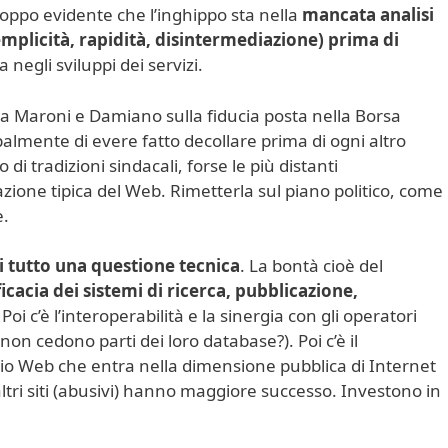
 troppo evidente che l’inghippo sta nella
mancata analisi
emplicità, rapidità, disintermediazione) prima di
negli sviluppi dei servizi.
ra Maroni e Damiano sulla fiducia posta nella Borsa
palmente di evere fatto decollare prima di ogni altro
i tradizioni sindacali, forse le più distanti
iazione tipica del Web. Rimetterla sul piano politico, come
e.
i tutto una questione tecnica
. La bontà cioè del
ficacia dei sistemi di ricerca, pubblicazione,
. Poi c’è l’interoperabilità e la sinergia con gli operatori
se non cedono parti dei loro database?). Poi c’è il
io Web che entra nella dimensione pubblica di Internet
 altri siti (abusivi) hanno maggiore successo. Investono in