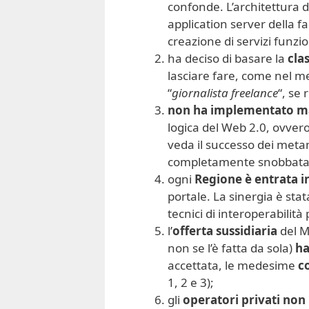
confonde. L’architettura de
application server della 
creazione di servizi funzio
ha deciso di basare la
cla
lasciare fare, come nel m
“
giornalista freelance
“, se 
non ha implementato mas
logica del Web 2.0, ovvero 
veda il successo dei meta
completamente snobbata
ogni
Regione è entrata i
portale. La sinergia è stat
tecnici di interoperabilit
l’
offerta sussidiaria
del Mi
non se l’è fatta da sola)
ha
accettata, le medesime
c
1, 2 e 3);
gli
operatori privati non