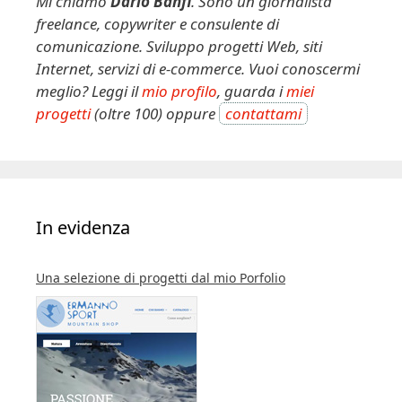
Mi chiamo
Dario Banfi
. Sono un giornalista
i
freelance, copywriter e consulente di
v
comunicazione. Sviluppo progetti Web, siti
e
Internet, servizi di e-commerce. Vuoi conoscermi
:
meglio? Leggi il
mio profilo
, guarda i
miei
progetti
(oltre 100) oppure
contattami
In evidenza
Una selezione di progetti dal mio Porfolio