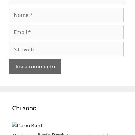
Nome
Email
Sito
web
A
l
t
e
Chi sono
r
n
a
t