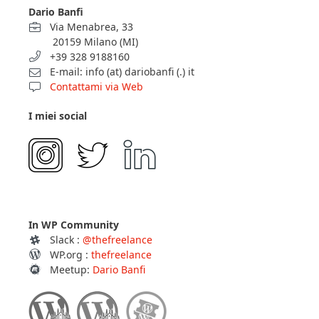
Dario Banfi
Via Menabrea, 33
20159 Milano (MI)
+39 328 9188160
E-mail: info (at) dariobanfi (.) it
Contattami via Web
I miei social
In WP Community
Slack :
@thefreelance
WP.org :
thefreelance
Meetup:
Dario Banfi