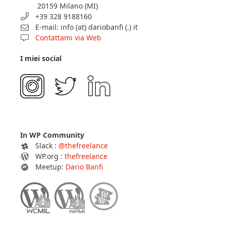
Dario Banfi
Via Menabrea, 33
20159 Milano (MI)
+39 328 9188160
E-mail: info (at) dariobanfi (.) it
Contattami via Web
I miei social
In WP Community
Slack :
@thefreelance
WP.org :
thefreelance
Meetup:
Dario Banfi