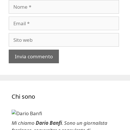
Nome
Email
Sito
web
A
l
t
e
Chi sono
r
n
a
t
Mi chiamo
Dario Banfi
. Sono un giornalista
i