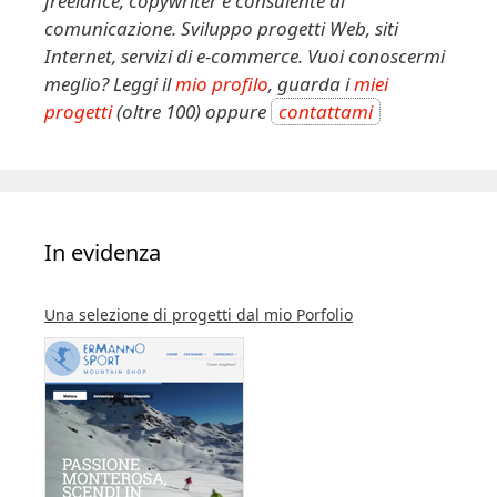
freelance, copywriter e consulente di
v
comunicazione. Sviluppo progetti Web, siti
e
Internet, servizi di e-commerce. Vuoi conoscermi
:
meglio? Leggi il
mio profilo
, guarda i
miei
progetti
(oltre 100) oppure
contattami
In evidenza
Una selezione di progetti dal mio Porfolio