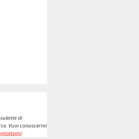
sulente di
erce. Vuoi conoscermi
ontattami