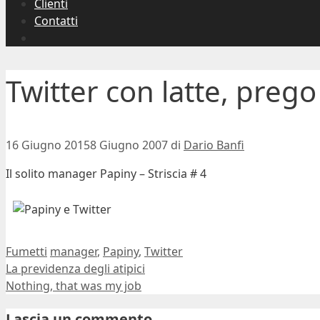
Clienti
Contatti
Twitter con latte, prego
16 Giugno 2015
8 Giugno 2007
di
Dario Banfi
Il solito manager Papiny – Striscia # 4
Ultima modifica:
2007-06-08T18:58:29+02:00
Autore:
Dario Banfi
Categorie
Tag
Fumetti
manager
,
Papiny
,
Twitter
La previdenza degli atipici
Nothing, that was my job
Lascia un commento