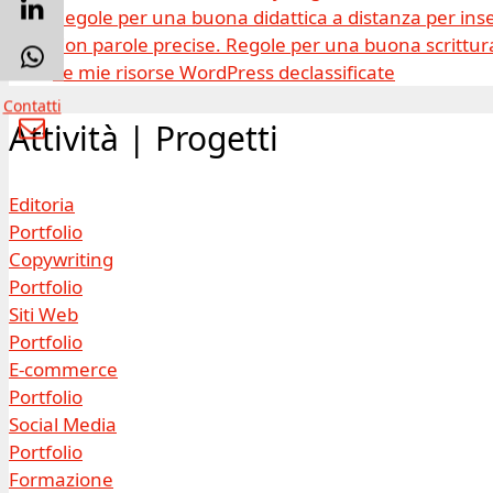
Regole per una buona didattica a distanza per inse
Con parole precise. Regole per una buona scrittura
Le mie risorse WordPress declassificate
Contatti
Attività | Progetti
Editoria
Portfolio
Copywriting
Portfolio
Siti Web
Portfolio
E-commerce
Portfolio
Social Media
Portfolio
Formazione