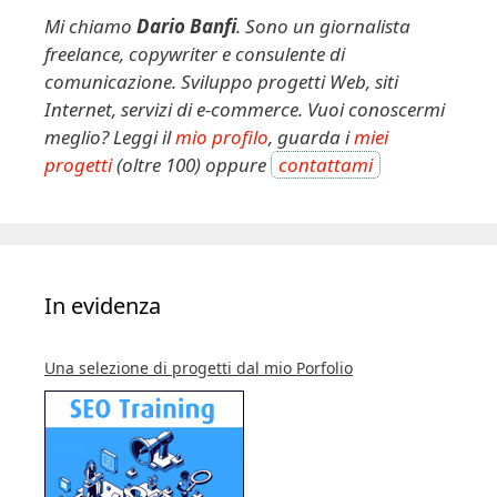
t
Mi chiamo
Dario Banfi
. Sono un giornalista
i
freelance, copywriter e consulente di
v
comunicazione. Sviluppo progetti Web, siti
e
Internet, servizi di e-commerce. Vuoi conoscermi
:
meglio? Leggi il
mio profilo
, guarda i
miei
progetti
(oltre 100) oppure
contattami
In evidenza
Una selezione di progetti dal mio Porfolio