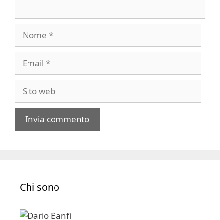
Nome
Email
Sito
web
A
l
t
e
Chi sono
r
n
a