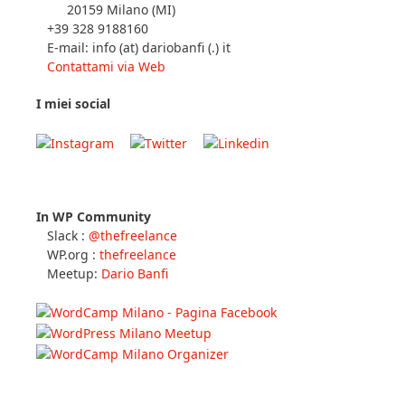
20159 Milano (MI)
+39 328 9188160
E-mail: info (at) dariobanfi (.) it
Contattami via Web
I miei social
In WP Community
Slack :
@thefreelance
WP.org :
thefreelance
Meetup:
Dario Banfi