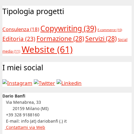
Tipologia progetti
Copywriting
(39)
Consulenza
(18)
E-commerce
(10)
Formazione
(28)
Servizi
(28)
Editoria
(23)
Social
Website
(61)
media
(11)
I miei social
Dario Banfi
Via Menabrea, 33
20159 Milano (MI)
+39 328 9188160
E-mail: info (at) dariobanfi (.) it
Contattami via Web