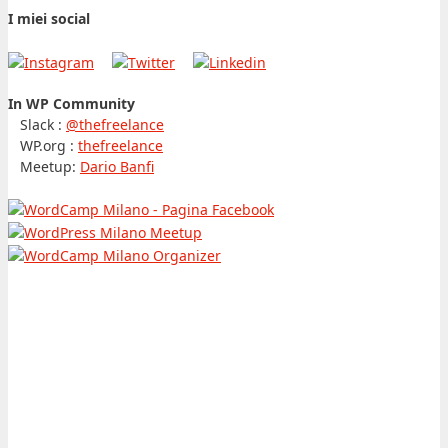
I miei social
In WP Community
Slack :
@thefreelance
WP.org :
thefreelance
Meetup:
Dario Banfi