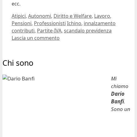
ecc.
Categorie
Atipici
,
Autonomi
,
Diritto e Welfare
,
Lavoro
,
Tag
Pensioni
,
Professionisti
Ichino
,
innalzamento
contributi
,
Partite-IVA
,
scandalo previdenza
Lascia un commento
Chi sono
Mi
chiamo
Dario
Banfi
.
Sono un