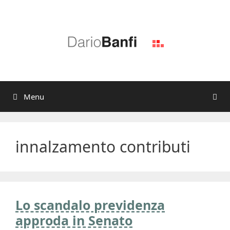
Vai
al
contenuto
Menu
innalzamento contributi
Lo scandalo previdenza
approda in Senato