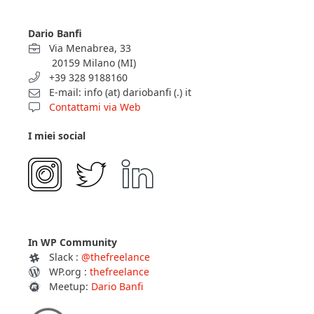
Dario Banfi
Via Menabrea, 33
20159 Milano (MI)
+39 328 9188160
E-mail: info (at) dariobanfi (.) it
Contattami via Web
I miei social
In WP Community
Slack :
@thefreelance
WP.org :
thefreelance
Meetup:
Dario Banfi