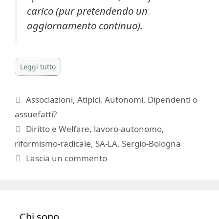
carico (pur pretendendo un
aggiornamento continuo).
Leggi tutto
Categorie
Associazioni
,
Atipici
,
Autonomi
,
Dipendenti o
assuefatti?
Tag
Diritto e Welfare
,
lavoro-autonomo
,
riformismo-radicale
,
SA-LA
,
Sergio-Bologna
Lascia un commento
Chi sono