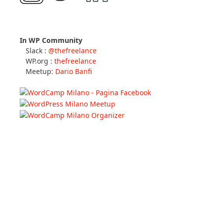
In WP Community
Slack :
@thefreelance
WP.org :
thefreelance
Meetup:
Dario Banfi