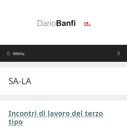
Vai
al
contenuto
Menu
SA-LA
Incontri di lavoro del terzo
tipo