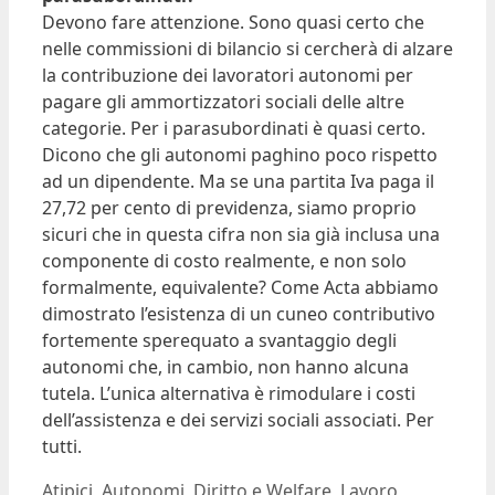
Devono fare attenzione. Sono quasi certo che
nelle commissioni di bilancio si cercherà di alzare
la contribuzione dei lavoratori autonomi per
pagare gli ammortizzatori sociali delle altre
categorie. Per i parasubordinati è quasi certo.
Dicono che gli autonomi paghino poco rispetto
ad un dipendente. Ma se una partita Iva paga il
27,72 per cento di previdenza, siamo proprio
sicuri che in questa cifra non sia già inclusa una
componente di costo realmente, e non solo
formalmente, equivalente? Come Acta abbiamo
dimostrato l’esistenza di un cuneo contributivo
fortemente sperequato a svantaggio degli
autonomi che, in cambio, non hanno alcuna
tutela. L’unica alternativa è rimodulare i costi
dell’assistenza e dei servizi sociali associati. Per
tutti.
Categorie
Tag
Atipici
,
Autonomi
,
Diritto e Welfare
,
Lavoro