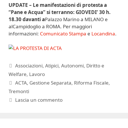
UPDATE – Le manifestazioni di protesta a
“Pane e Acqua” si terranno: GIOVEDI’ 30 h.
18.30 davanti a
Palazzo Marino a MILANO e
alCampidoglio a ROMA. Per maggiori
informazioni:
Comunicato Stampa
e
Locandina
.
Categorie
Associazioni
,
Atipici
,
Autonomi
,
Diritto e
Welfare
,
Lavoro
Tag
ACTA
,
Gestione Separata
,
Riforma Fiscale
,
Tremonti
Lascia un commento