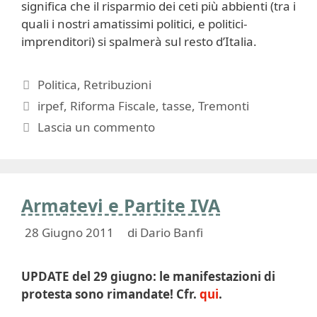
significa che il risparmio dei ceti più abbienti (tra i
quali i nostri amatissimi politici, e politici-
imprenditori) si spalmerà sul resto d’Italia.
Categorie
Politica
,
Retribuzioni
Tag
irpef
,
Riforma Fiscale
,
tasse
,
Tremonti
Lascia un commento
Armatevi e Partite IVA
28 Giugno 2011
di
Dario Banfi
UPDATE del 29 giugno: le manifestazioni di
protesta sono rimandate! Cfr.
qui
.