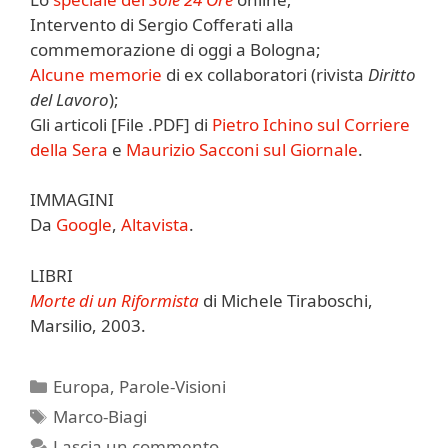
Intervento di Sergio Cofferati alla
commemorazione di oggi a Bologna;
Alcune memorie
di ex collaboratori (rivista
Diritto
del Lavoro
);
Gli articoli [File .PDF] di
Pietro Ichino sul Corriere
della Sera
e
Maurizio Sacconi sul Giornale
.
IMMAGINI
Da
Google
,
Altavista
.
LIBRI
Morte di un Riformista
di Michele Tiraboschi,
Marsilio, 2003.
Categorie
Europa
,
Parole-Visioni
Tag
Marco-Biagi
Lascia un commento