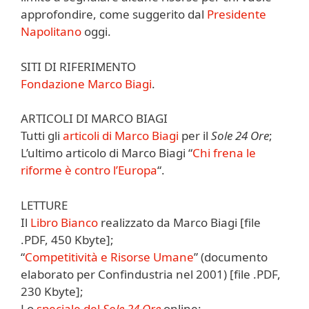
approfondire, come suggerito dal
Presidente
Napolitano
oggi.
SITI DI RIFERIMENTO
Fo
ndazione Marco Biagi
.
ARTICOLI DI MARCO BIAGI
Tutti gli
articoli di Marco Biagi
per il
Sole 24 Ore
;
L’ultimo articolo di Marco Biagi “
Chi frena le
riforme è contro l’Europa
“.
LETTURE
Il
Libro Bianco
realizzato da Marco Biagi [file
.PDF, 450 Kbyte];
“
Competitività e Risorse Umane
” (documento
elaborato per Confindustria nel 2001) [file .PDF,
230 Kbyte];
Lo
speciale del
Sole 24 Ore
online;