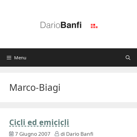
Vai
al
contenuto
Menu
Marco-Biagi
Cicli ed emicicli
7 Giugno 2007
di
Dario Banfi