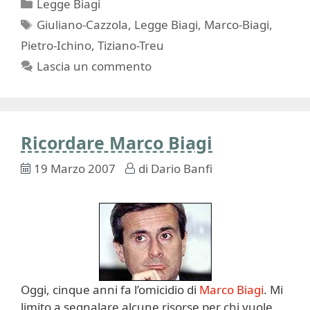
Categorie
Legge Biagi
Tag
Giuliano-Cazzola
,
Legge Biagi
,
Marco-Biagi
,
Pietro-Ichino
,
Tiziano-Treu
Lascia un commento
Ricordare Marco Biagi
19 Marzo 2007
di
Dario Banfi
Oggi, cinque anni fa l’omicidio di
Marco Biagi
. Mi
limito a segnalare alcune risorse per chi vuole