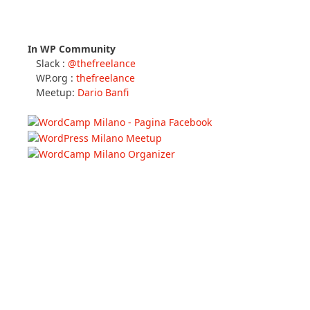
In WP Community
Slack :
@thefreelance
WP.org :
thefreelance
Meetup:
Dario Banfi