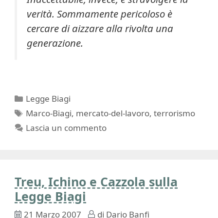
verità. Sommamente pericoloso è
cercare di aizzare alla rivolta una
generazione.
Categorie
Legge Biagi
Tag
Marco-Biagi
,
mercato-del-lavoro
,
terrorismo
Lascia un commento
Treu, Ichino e Cazzola sulla
Legge Biagi
21 Marzo 2007
di
Dario Banfi