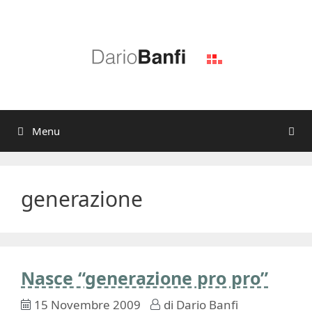
Vai
al
contenuto
Menu
generazione
Nasce “generazione pro pro”
15 Novembre 2009
di
Dario Banfi