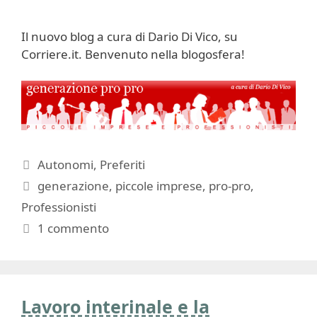
Il nuovo blog a cura di Dario Di Vico, su
Corriere.it. Benvenuto nella blogosfera!
Categorie
Autonomi
,
Preferiti
Tag
generazione
,
piccole imprese
,
pro-pro
,
Professionisti
1 commento
Lavoro interinale e la