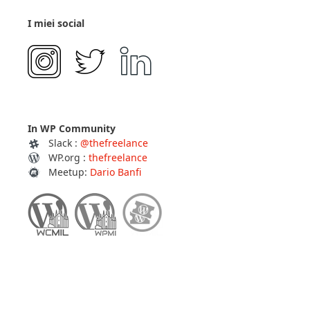
I miei social
In WP Community
Slack :
@thefreelance
WP.org :
thefreelance
Meetup:
Dario Banfi