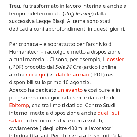
Treu, fu trasformato in lavoro interinale anche a
tempo indeterminato (
staff leasing
) dalla
successiva Legge Biagi. Al tema sono stati
dedicati alcuni approfondimenti in questi giorni.
Per cronaca – e soprattutto per l’archivio di
Humanitech – raccolgo e metto a disposizione
alcuni materiali. Ci sono, per esempio, il
dossier
(.PDF) prodotto dal
Sole 24 Ore
(articoli online
anche
qui
e
qui
) e i
dati finanziari
(.PDF) resi
disponibili sulle prime 10 agenzie.
Adecco ha dedicato
un evento
e così pure è in
programma una giornata simile da parte di
Ebitemp
, che tra i molti dati del Centro Studi
interno, mette a disposizione anche
quelli sui
salari
[in termini relativi e non assoluti,
ovviamente!] degli oltre 400mila lavoratori
interinali italiani. Per chi cerca altri spunti c’è la