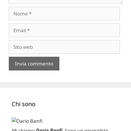
Nome
Email
Sito
web
A
l
t
e
Chi sono
r
n
a
t
Mi chiamo
Dario Banfi
. Sono un giornalista