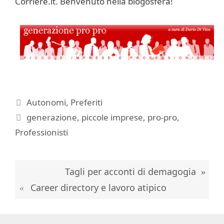
Corriere.it. Benvenuto nella blogosfera!
Categorie
Autonomi
,
Preferiti
Tag
generazione
,
piccole imprese
,
pro-pro
,
Professionisti
Tagli per acconti di demagogia
Career directory e lavoro atipico