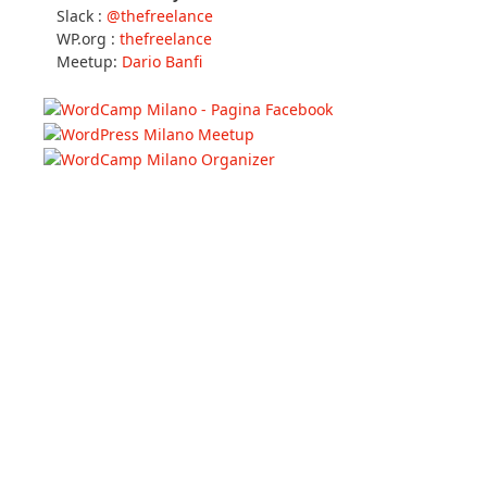
Slack :
@thefreelance
WP.org :
thefreelance
Meetup:
Dario Banfi