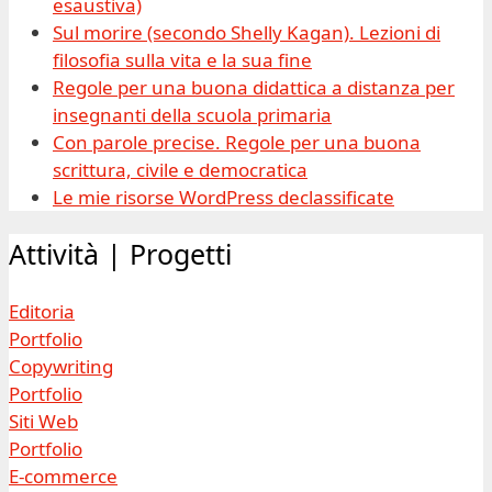
esaustiva)
Sul morire (secondo Shelly Kagan). Lezioni di
filosofia sulla vita e la sua fine
Regole per una buona didattica a distanza per
insegnanti della scuola primaria
Con parole precise. Regole per una buona
scrittura, civile e democratica
Le mie risorse WordPress declassificate
Attività | Progetti
Editoria
Portfolio
Copywriting
Portfolio
Siti Web
Portfolio
E-commerce