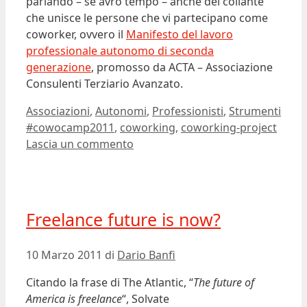
parlando – se avrò tempo – anche del collante
che unisce le persone che vi partecipano come
coworker, ovvero il
Manifesto del lavoro
professionale autonomo di seconda
generazione
, promosso da ACTA – Associazione
Consulenti Terziario Avanzato.
Categorie
Associazioni
,
Autonomi
,
Professionisti
,
Strumenti
Tag
#cowocamp2011
,
coworking
,
coworking-project
Lascia un commento
Freelance future is now?
10 Marzo 2011
di
Dario Banfi
Citando la frase di The Atlantic, “
The future of
America is freelance
“, Solvate