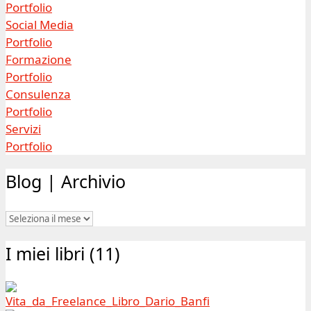
Portfolio
Social Media
Portfolio
Formazione
Portfolio
Consulenza
Portfolio
Servizi
Portfolio
Blog | Archivio
Blog
|
I miei libri (11)
Archivio