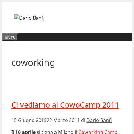
Vai
al
contenuto
Menu
coworking
Ci vediamo al CowoCamp 2011
15 Giugno 2015
22 Marzo 2011
di
Dario Banfi
Il
16 aprile
si tiene a Milano il
Coworking Camp
,