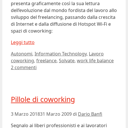
presenta graficamente così la sua lettura
dell’evoluzione dal mondo fordista del lavoro allo
sviluppo del freelancing, passando dalla crescita
di Internet e dalla diffusione di Hotspot Wi-Fi e
spazi di coworking:
Leggi tutto
Categorie
Tag
Autonomi
,
Information Technology
,
Lavoro
coworking
,
freelance
,
Solvate
,
work life balance
2 commenti
Pillole di coworking
3 Marzo 2018
31 Marzo 2009
di
Dario Banfi
Segnalo ai liberi professionisti e ai lavoratori