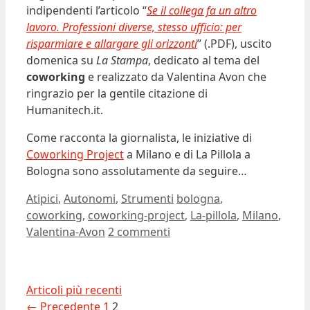
indipendenti l’articolo “
Se il collega fa un altro
lavoro. Professioni diverse, stesso ufficio: per
risparmiare e allargare gli orizzonti
” (.PDF), uscito
domenica su
La Stampa
, dedicato al tema del
coworking
e realizzato da Valentina Avon che
ringrazio per la gentile citazione di
Humanitech.it.
Come racconta la giornalista, le iniziative di
Coworking Project
a Milano e di La Pillola a
Bologna sono assolutamente da seguire…
Categorie
Tag
Atipici
,
Autonomi
,
Strumenti
bologna
,
coworking
,
coworking-project
,
La-pillola
,
Milano
,
Valentina-Avon
2 commenti
Articoli più recenti
Pagina
Pagina
←
Precedente
1
2