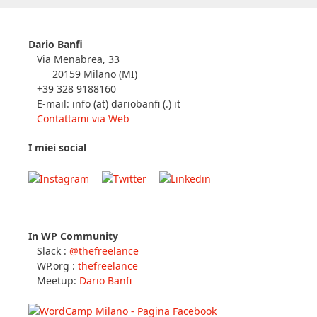
Dario Banfi
Via Menabrea, 33
20159 Milano (MI)
+39 328 9188160
E-mail: info (at) dariobanfi (.) it
Contattami via Web
I miei social
In WP Community
Slack :
@thefreelance
WP.org :
thefreelance
Meetup:
Dario Banfi