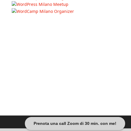
Prenota una call Zoom di 30 min. con me!
Dariobanfi.it |
Privacy Policy