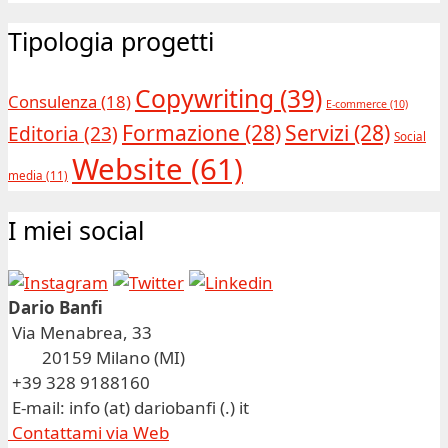
Tipologia progetti
Copywriting
(39)
Consulenza
(18)
E-commerce
(10)
Formazione
(28)
Servizi
(28)
Editoria
(23)
Social
Website
(61)
media
(11)
I miei social
Dario Banfi
Via Menabrea, 33
20159 Milano (MI)
+39 328 9188160
E-mail: info (at) dariobanfi (.) it
Contattami via Web