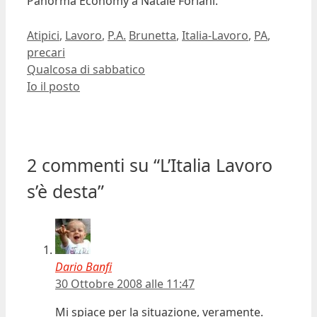
Panorma Economy a Natale Forlani.
Ultima modifica:
2008-10-30T10:43:54+01:00
Autore:
Dario Banfi
Categorie
Tag
Atipici
,
Lavoro
,
P.A.
Brunetta
,
Italia-Lavoro
,
PA
,
precari
Qualcosa di sabbatico
Io il posto
2 commenti su “L’Italia Lavoro
s’è desta”
Dario Banfi
30 Ottobre 2008 alle 11:47
Mi spiace per la situazione, veramente.