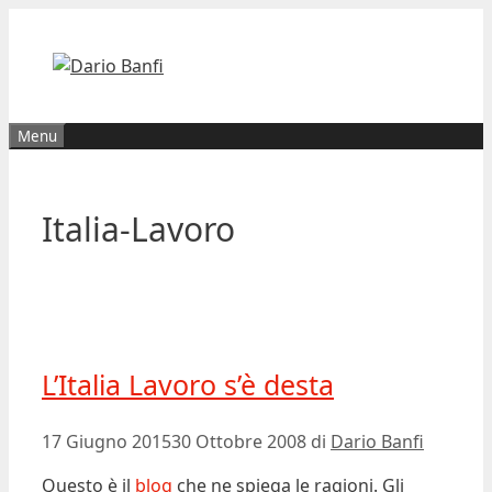
Vai
al
contenuto
Menu
Italia-Lavoro
L’Italia Lavoro s’è desta
17 Giugno 2015
30 Ottobre 2008
di
Dario Banfi
Questo è il
blog
che ne spiega le ragioni. Gli