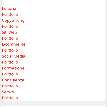
Editoria
Portfolio
Copywriting
Portfolio
Siti Web
Portfolio
E-commerce
Portfolio
Social Media
Portfolio
Formazione
Portfolio
Consulenza
Portfolio
Servizi
Portfolio