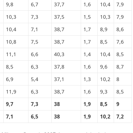
9,8
6,7
37,7
1,6
10,4
7,9
10,3
7,3
37,5
1,5
10,3
7,9
10,4
7,1
38,7
1,7
8,9
8,6
10,8
7,5
38,7
1,7
8,5
7,6
11,1
6,6
40,3
1,4
10,4
8,5
8,5
6,3
37,8
1,6
9,6
8,7
6,9
5,4
37,1
1,3
10,2
8
11,9
6,3
38,7
1,6
9,3
8,5
9,7
7,3
38
1,9
8,5
9
7,1
6,5
38
1,9
10,2
7,2