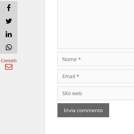
Nome
Contatti
Email
Sito
web
A
l