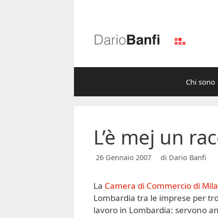
Vai
al
contenuto
Chi sono
L’è mej un r
26 Gennaio 2007
di
Dario Banfi
La
Camera di Commercio di Mil
Lombardia tra le imprese per tr
lavoro in Lombardia: servono anc