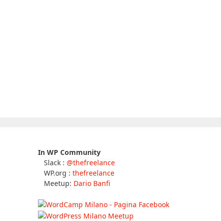
In WP Community
Slack :
@thefreelance
WP.org :
thefreelance
Meetup:
Dario Banfi