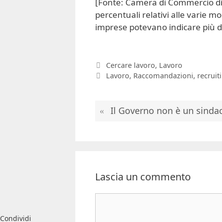
[Fonte: Camera di Commercio di
percentuali relativi alle varie m
imprese potevano indicare più d
Categorie
Cercare lavoro
,
Lavoro
Tag
Lavoro
,
Raccomandazioni
,
recruit
Il Governo non è un sinda
Lascia un commento
Commento
Condividi