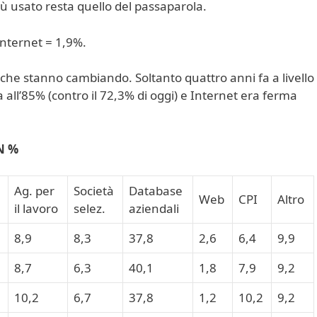
iù usato resta quello del passaparola.
 Internet = 1,9%.
che stanno cambiando. Soltanto quattro anni fa a livello
 all’85% (contro il 72,3% di oggi) e Internet era ferma
N %
Ag. per
Società
Database
Web
CPI
Altro
il lavoro
selez.
aziendali
8,9
8,3
37,8
2,6
6,4
9,9
8,7
6,3
40,1
1,8
7,9
9,2
10,2
6,7
37,8
1,2
10,2
9,2