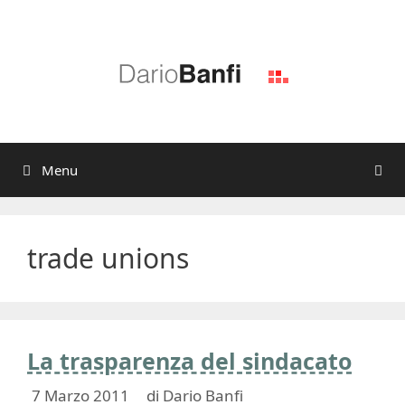
Vai
al
contenuto
Menu
trade unions
La trasparenza del sindacato
7 Marzo 2011
di
Dario Banfi