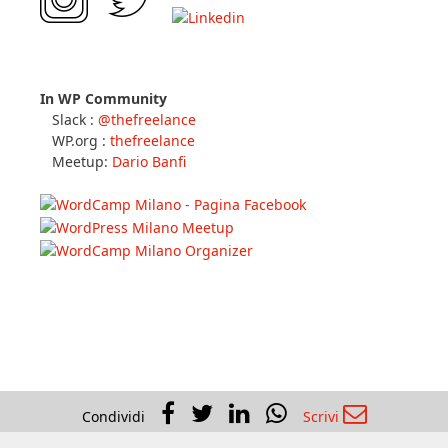
I miei social
In WP Community
Slack :
@thefreelance
WP.org :
thefreelance
Meetup:
Dario Banfi
Condividi
Scrivi