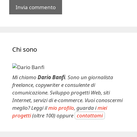
A
l
t
e
Chi sono
r
n
a
t
Mi chiamo
Dario Banfi
. Sono un giornalista
i
freelance, copywriter e consulente di
v
comunicazione. Sviluppo progetti Web, siti
e
Internet, servizi di e-commerce. Vuoi conoscermi
:
meglio? Leggi il
mio profilo
, guarda i
miei
progetti
(oltre 100) oppure
contattami