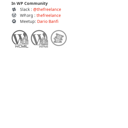
In WP Community
Slack :
@thefreelance
WP.org :
thefreelance
Meetup:
Dario Banfi