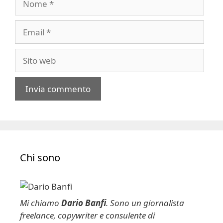
Email
Sito
web
A
l
t
e
Chi sono
r
n
a
t
Mi chiamo
Dario Banfi
. Sono un giornalista
i
freelance, copywriter e consulente di