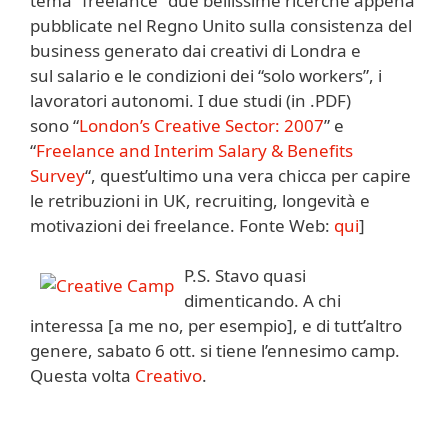
tema “freelance” due bellissime ricerche appena
pubblicate nel Regno Unito sulla consistenza del
business generato dai creativi di Londra e
sul salario e le condizioni dei “solo workers”, i
lavoratori autonomi. I due studi (in .PDF)
sono “
London’s Creative Sector: 2007
” e
“
Freelance and Interim Salary & Benefits
Survey
“, quest’ultimo una vera chicca per capire
le retribuzioni in UK, recruiting, longevità e
motivazioni dei freelance. Fonte Web:
qui
]
P.S. Stavo quasi
dimenticando. A chi
interessa [a me no, per esempio], e di tutt’altro
genere, sabato 6 ott. si tiene l’ennesimo camp.
Questa volta
Creativo
.