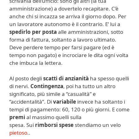
scrivania dell’ufficio: sono gli altri (la tua
amministrazione) a dovertelo recapitare. C’è
anche chi si incazza se arriva il giorno dopo. Per
un lavoratore autonomo è il contrario. E’ lui a
spedirlo per posta
alle amministrazioni, sotto
forma di fattura, soltanto a lavoro ultimato.
Deve perdere tempo per farsi pagare (ed è
tempo non pagato) e incrociare le dita ogni volta
che imbuca la lettera.
Al posto degli
scatti di anzianità
ha spesso quelli
di nervi.
Contingenza
, poi ha tutto un altro
significato, più simile a “casualità” e
“accidentalità”. Di
variabile
invece ha soltanto i
tempi di pagamento: 60, 120 o più giorni. E come
premi
al massimo quelli sulla
spesa. Sui
rimborsi spese
stendiamo un velo
pietoso
..