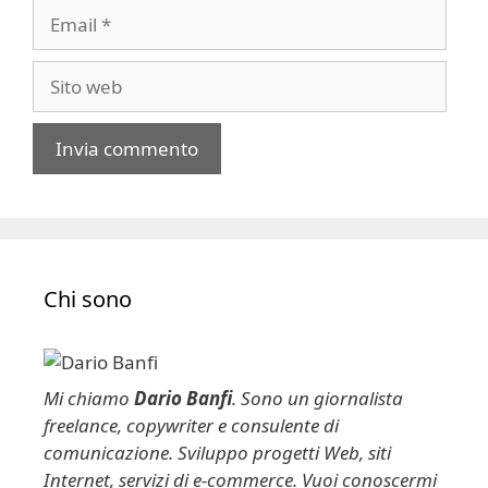
Email
Sito
web
A
l
t
e
Chi sono
r
n
a
t
Mi chiamo
Dario Banfi
. Sono un giornalista
i
freelance, copywriter e consulente di
v
comunicazione. Sviluppo progetti Web, siti
e
Internet, servizi di e-commerce. Vuoi conoscermi