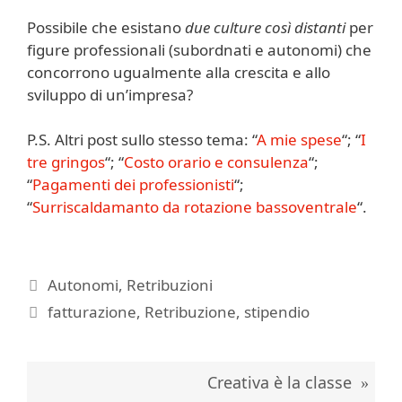
Possibile che esistano
due culture così distanti
per
figure professionali (subordnati e autonomi) che
concorrono ugualmente alla crescita e allo
sviluppo di un’impresa?
P.S. Altri post sullo stesso tema: “
A mie spese
“; “
I
tre gringos
“; “
Costo orario e consulenza
“;
“
Pagamenti dei professionisti
“;
“
Surriscaldamanto da rotazione bassoventrale
“.
Categorie
Autonomi
,
Retribuzioni
Tag
fatturazione
,
Retribuzione
,
stipendio
Creativa è la classe