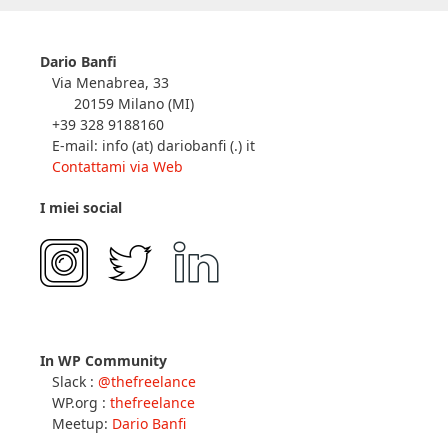
Dario Banfi
Via Menabrea, 33
20159 Milano (MI)
+39 328 9188160
E-mail: info (at) dariobanfi (.) it
Contattami via Web
I miei social
In WP Community
Slack :
@thefreelance
WP.org :
thefreelance
Meetup:
Dario Banfi