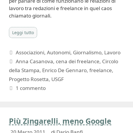
per parlare di come funzionano le relazioni di
lavoro tra redazioni e freelance in quel caos
chiamato giornali.
Leggi tutto
Categorie
Associazioni
,
Autonomi
,
Giornalismo
,
Lavoro
Tag
Anna Casanova
,
cena dei freelance
,
Circolo
della Stampa
,
Enrico De Gennaro
,
freelance
,
Progetto Rosetta
,
USGF
1 commento
Più Zingarelli, meno Google
20 Marzo 2011
di
Dario Banfi