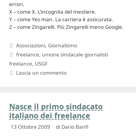
errori.
X – come X. L’incognita del mestiere.
Y – come Yes man. La carriera è assicurata.
Z – come Zingarelli. Più Zingarelli meno Google.
Categorie
Associazioni
,
Giornalismo
Tag
freelance
,
unione sindacale giornalisti
freelance
,
USGF
Lascia un commento
Nasce il primo sindacato
italiano dei freelance
13 Ottobre 2009
di
Dario Banfi