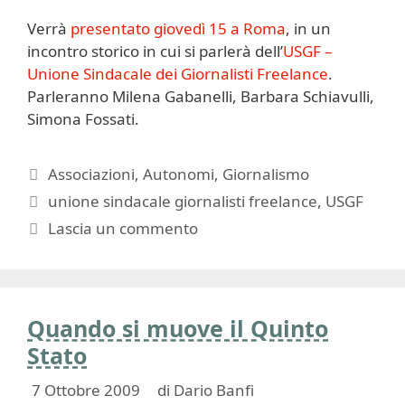
Verrà
presentato giovedì 15 a Roma
, in un
incontro storico in cui si parlerà dell’
USGF –
Unione Sindacale dei Giornalisti Freelance
.
Parleranno Milena Gabanelli, Barbara Schiavulli,
Simona Fossati.
Categorie
Associazioni
,
Autonomi
,
Giornalismo
Tag
unione sindacale giornalisti freelance
,
USGF
Lascia un commento
Quando si muove il Quinto
Stato
7 Ottobre 2009
di
Dario Banfi