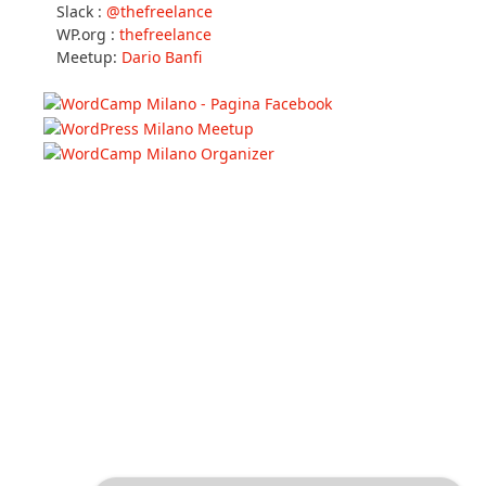
Slack :
@thefreelance
WP.org :
thefreelance
Meetup:
Dario Banfi