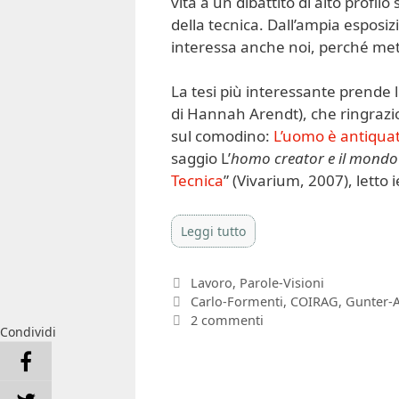
vita a un dibattito di alto profil
della tecnica. Dall’ampia esposi
interessa anche noi, perché mett
La tesi più interessante prende 
di Hannah Arendt), che ringrazio
sul comodino:
L’uomo è antiqua
saggio L’
homo creator e il mond
Tecnica
” (Vivarium, 2007), letto i
Leggi tutto
Categorie
Lavoro
,
Parole-Visioni
Tag
Carlo-Formenti
,
COIRAG
,
Gunter-
2 commenti
Condividi