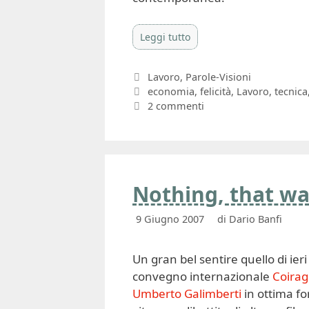
Leggi tutto
Categorie
Lavoro
,
Parole-Visioni
Tag
economia
,
felicità
,
Lavoro
,
tecnica
2 commenti
Nothing, that wa
9 Giugno 2007
di
Dario Banfi
Un gran bel sentire quello di ieri
convegno internazionale
Coirag
Umberto Galimberti
in ottima f