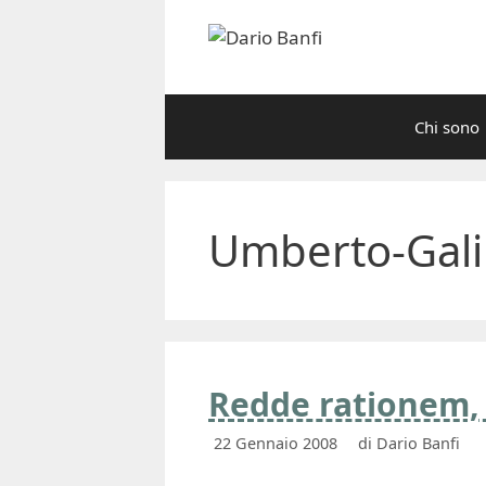
Vai
al
contenuto
Chi sono
Umberto-Gali
Redde rationem, 
22 Gennaio 2008
di
Dario Banfi