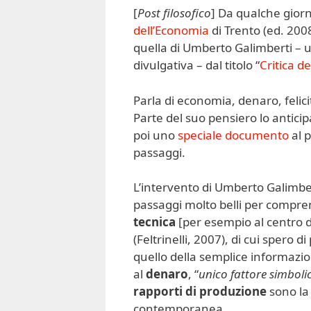
[
Post filosofico
] Da qualche giorno
dell’Economia
di Trento (ed. 2008
quella di Umberto Galimberti – u
divulgativa – dal titolo “
Critica d
Parla di economia, denaro, felic
Parte del suo pensiero lo antici
poi uno
speciale documento
al p
passaggi.
L’intervento di Umberto Galimber
passaggi molto belli per compren
tecnica
[per esempio al centro d
(Feltrinelli, 2007), di cui spero 
quello della semplice informazi
al
denaro
, “
unico fattore simboli
rapporti di produzione
sono la 
contemporanea.