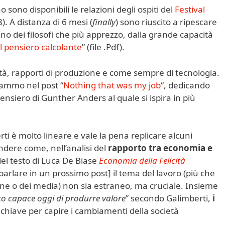
 sono disponibili le relazioni degli ospiti del
Festival
). A distanza di 6 mesi (
finally
) sono riuscito a ripescare
no dei filosofi che più apprezzo, dalla grande capacità
el pensiero calcolante
” (file .Pdf).
ità, rapporti di produzione e come sempre di tecnologia.
pammo nel post “
Nothing that was my job
“, dedicando
ensiero di Gunther Anders al quale si ispira in più
ti è molto lineare e vale la pena replicare alcuni
dere come, nell’analisi del
rapporto tra economia e
el testo di Luca De Biase
Economia della Felicità
di parlare in un prossimo post] il tema del lavoro (più che
one o dei media) non sia estraneo, ma cruciale. Insieme
co capace oggi di produrre valore
” secondo Galimberti,
i
chiave per capire i cambiamenti della società