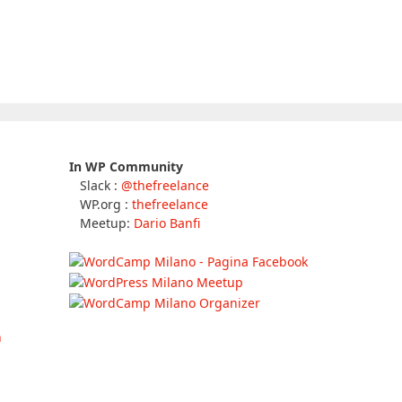
In WP Community
Slack :
@thefreelance
WP.org :
thefreelance
Meetup:
Dario Banfi