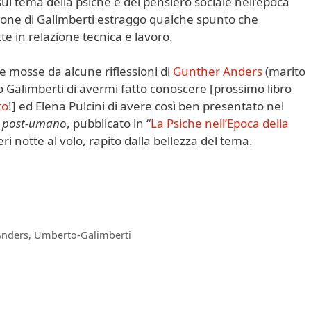
o sul tema della psiche e del pensiero sociale nell’epoca
zione di Galimberti estraggo qualche spunto che
e in relazione tecnica e lavoro.
le mosse da alcune riflessioni di
Gunther Anders
(marito
 Galimberti di avermi fatto conoscere [prossimo libro
to
!] ed Elena Pulcini di avere così ben presentato nel
o post-umano
, pubblicato in “
La Psiche nell’Epoca della
eri notte al volo, rapito dalla bellezza del tema.
Anders
,
Umberto-Galimberti