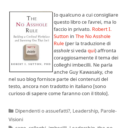
Io qualcuno a cui consigliare
questo libro ce l’avrei, ma lo
faccio in privato.
Robert I.
Sutton
in
The No Asshole
Rule
(per la traduzione di
asshole
si veda
qui
) affronta
coraggiosamente il tema dei
colleghi imbecilli. Ne parla
anche Guy Kawasaky, che
nel suo blog fornisce parte dei contenuti del
testo, ancora non tradotto in italiano [sono
curioso di sapere come faranno con il titolo].
Categorie
Dipendenti o assuefatti?
,
Leadership
,
Parole-
Visioni
Tag
capo
,
colleghi
,
imbecilli
,
Leadership
,
the-no-