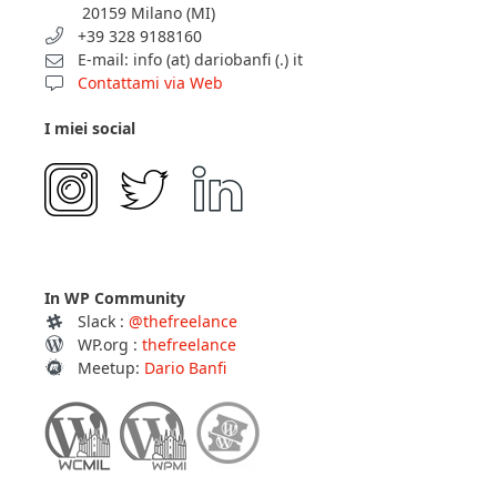
20159 Milano (MI)
+39 328 9188160
E-mail: info (at) dariobanfi (.) it
Contattami via Web
I miei social
In WP Community
Slack :
@thefreelance
WP.org :
thefreelance
Meetup:
Dario Banfi