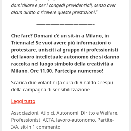
domiciliare e per i congedi previdenziali, senza aver
alcun diritto a ricevere queste prestazioni
.”
————————————–
Che fare? Domani c’è un sit-in a Milano, in
Triennale
! Se vuoi avere più informazioni o
protestare, unisciti al gruppo di professionisti
del lavoro intelletuale autonomo che si danno
raccolta nel luogo simbolo della creatività a
Milano.
Ore 11.00
. Partecipa numeroso!
Scarica due volantini (a cura di Rinaldo Crespi)
della campagna di sensibilizzazione
Leggi tutto
Categorie
Associazioni
,
Atipici
,
Autonomi
,
Diritto e Welfare
,
Tag
Professionisti
ACTA
,
lavoro-autonomo
,
Partite-
IVA
,
sit-in
1 commento