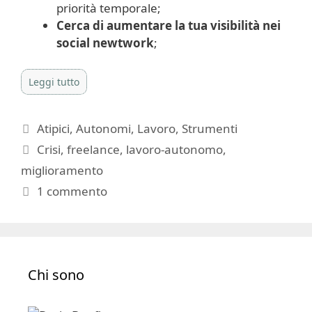
priorità temporale;
Cerca di aumentare la tua visibilità nei
social newtwork
;
Leggi tutto
Categorie
Atipici
,
Autonomi
,
Lavoro
,
Strumenti
Tag
Crisi
,
freelance
,
lavoro-autonomo
,
miglioramento
1 commento
Chi sono