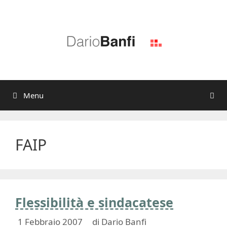
Vai
al
contenuto
Menu
FAIP
Flessibilità e sindacatese
1 Febbraio 2007
di
Dario Banfi