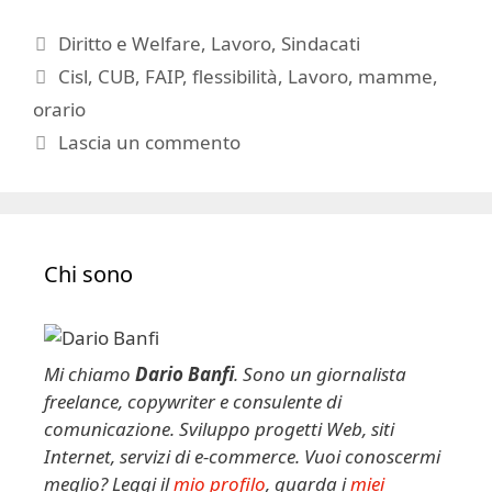
Categorie
Diritto e Welfare
,
Lavoro
,
Sindacati
Tag
Cisl
,
CUB
,
FAIP
,
flessibilità
,
Lavoro
,
mamme
,
orario
Lascia un commento
Chi sono
Mi chiamo
Dario Banfi
. Sono un giornalista
freelance, copywriter e consulente di
comunicazione. Sviluppo progetti Web, siti
Internet, servizi di e-commerce. Vuoi conoscermi
meglio? Leggi il
mio profilo
, guarda i
miei