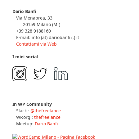
Dario Banfi
Via Menabrea, 33
20159 Milano (MI)
+39 328 9188160
E-mail: info (at) dariobanfi (.) it
Contattami via Web
I miei social
In WP Community
Slack :
@thefreelance
WP.org :
thefreelance
Meetup:
Dario Banfi