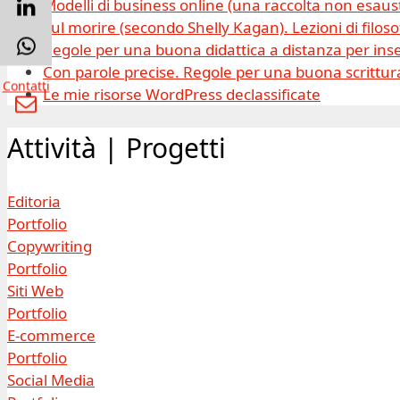
Modelli di business online (una raccolta non esaus
Sul morire (secondo Shelly Kagan). Lezioni di filosof
Regole per una buona didattica a distanza per inse
Con parole precise. Regole per una buona scrittura
Contatti
Le mie risorse WordPress declassificate
Attività | Progetti
Editoria
Portfolio
Copywriting
Portfolio
Siti Web
Portfolio
E-commerce
Portfolio
Social Media