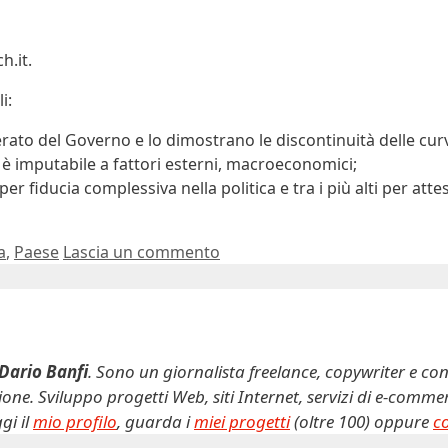
h.it.
i:
perato del Governo e lo dimostrano le discontinuità delle cur
 è imputabile a fattori esterni, macroeconomici;
i per fiducia complessiva nella politica e tra i più alti per att
a
,
Paese
Lascia un commento
Dario Banfi
. Sono un giornalista freelance, copywriter e con
ne. Sviluppo progetti Web, siti Internet, servizi di e-comm
gi il
mio profilo
, guarda i
miei progetti
(oltre 100) oppure
c