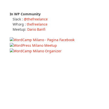
In WP Community
Slack :
@thefreelance
WP.org :
thefreelance
Meetup:
Dario Banfi