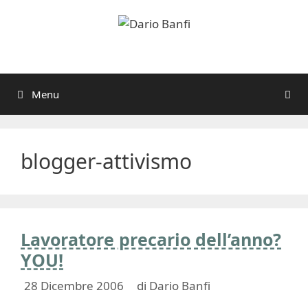
Vai
al
contenuto
Menu
blogger-attivismo
Lavoratore precario dell’anno?
YOU!
28 Dicembre 2006
di
Dario Banfi