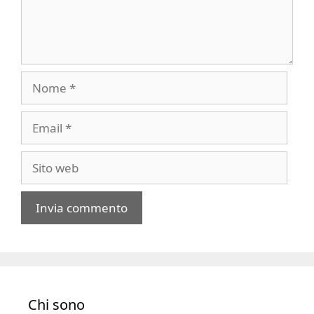
Nome
Email
Sito
web
A
l
t
e
Chi sono
r