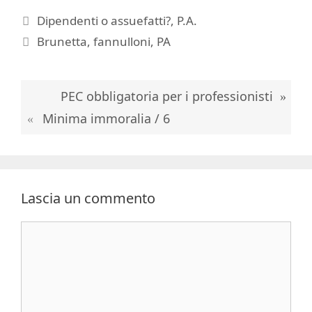
Categorie
Dipendenti o assuefatti?
,
P.A.
Tag
Brunetta
,
fannulloni
,
PA
PEC obbligatoria per i professionisti
Minima immoralia / 6
Lascia un commento
Commento