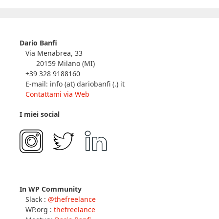
Dario Banfi
Via Menabrea, 33
20159 Milano (MI)
+39 328 9188160
E-mail: info (at) dariobanfi (.) it
Contattami via Web
I miei social
In WP Community
Slack :
@thefreelance
WP.org :
thefreelance