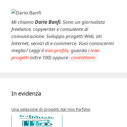
n
a
t
Mi chiamo
Dario Banfi
. Sono un giornalista
i
freelance, copywriter e consulente di
v
comunicazione. Sviluppo progetti Web, siti
e
Internet, servizi di e-commerce. Vuoi conoscermi
:
meglio? Leggi il
mio profilo
, guarda i
miei
progetti
(oltre 100) oppure
contattami
In evidenza
Una selezione di progetti dal mio Porfolio