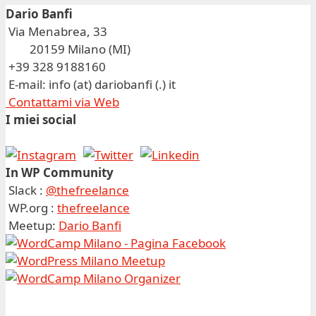
Dario Banfi
Via Menabrea, 33
20159 Milano (MI)
+39 328 9188160
E-mail: info (at) dariobanfi (.) it
Contattami via Web
I miei social
In WP Community
Slack :
@thefreelance
WP.org :
thefreelance
Meetup:
Dario Banfi