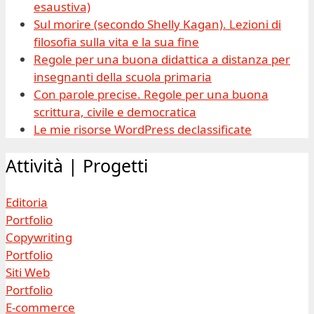
esaustiva)
Sul morire (secondo Shelly Kagan). Lezioni di
filosofia sulla vita e la sua fine
Regole per una buona didattica a distanza per
insegnanti della scuola primaria
Con parole precise. Regole per una buona
scrittura, civile e democratica
Le mie risorse WordPress declassificate
Attività | Progetti
Editoria
Portfolio
Copywriting
Portfolio
Siti Web
Portfolio
E-commerce