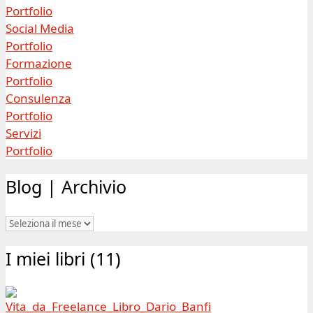
Portfolio
Social Media
Portfolio
Formazione
Portfolio
Consulenza
Portfolio
Servizi
Portfolio
Blog | Archivio
Blog
|
I miei libri (11)
Archivio