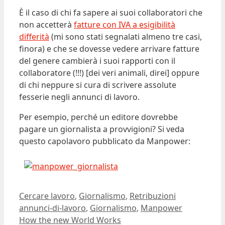
È il caso di chi fa sapere ai suoi collaboratori che
non accetterà
fatture con IVA a esigibilità
differità
(mi sono stati segnalati almeno tre casi,
finora) e che se dovesse vedere arrivare fatture
del genere cambierà i suoi rapporti con il
collaboratore (!!!) [dei veri animali, direi] oppure
di chi neppure si cura di scrivere assolute
fesserie negli annunci di lavoro.
Per esempio, perché un editore dovrebbe
pagare un giornalista a provvigioni? Si veda
questo capolavoro pubblicato da Manpower:
Ultima modifica:
2009-10-14T15:17:21+02:00
Autore:
Dario Banfi
Categorie
Tag
Cercare lavoro
,
Giornalismo
,
Retribuzioni
annunci-di-lavoro
,
Giornalismo
,
Manpower
How the new World Works