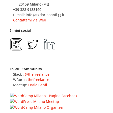
20159 Milano (MI)
+39 328 9188160
E-mail: info (at) dariobanfi (.) it
Contattami via Web
I miei social
In WP Community
Slack :
@thefreelance
WP.org :
thefreelance
Meetup:
Dario Banfi