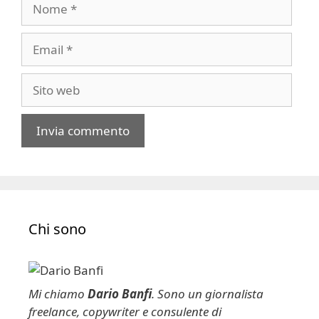
Nome
Email
Sito
web
A
l
t
e
Chi sono
r
n
a
t
Mi chiamo
Dario Banfi
. Sono un giornalista
i
freelance, copywriter e consulente di