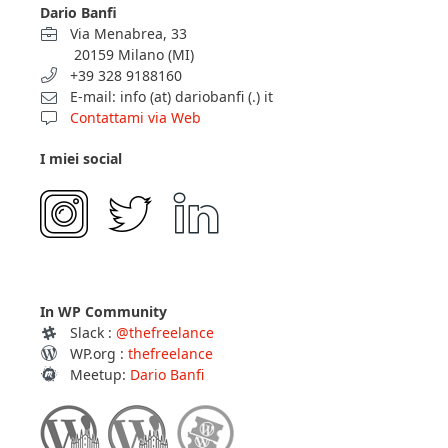
Dario Banfi
Via Menabrea, 33
20159 Milano (MI)
+39 328 9188160
E-mail: info (at) dariobanfi (.) it
Contattami via Web
I miei social
In WP Community
Slack :
@thefreelance
WP.org :
thefreelance
Meetup:
Dario Banfi