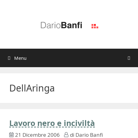
Vai
al
contenuto
Menu
DellAringa
Lavoro nero e inciviltà
21 Dicembre 2006
di
Dario Banfi