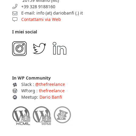
20159 Milano (MI)
+39 328 9188160
E-mail: info (at) dariobanfi (.) it
Contattami via Web
I miei social
In WP Community
Slack :
@thefreelance
WP.org :
thefreelance
Meetup:
Dario Banfi