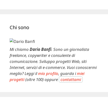
A
l
t
e
Chi sono
r
n
a
t
Mi chiamo
Dario Banfi
. Sono un giornalista
i
freelance, copywriter e consulente di
v
comunicazione. Sviluppo progetti Web, siti
e
Internet, servizi di e-commerce. Vuoi conoscermi
:
meglio? Leggi il
mio profilo
, guarda i
miei
progetti
(oltre 100) oppure
contattami