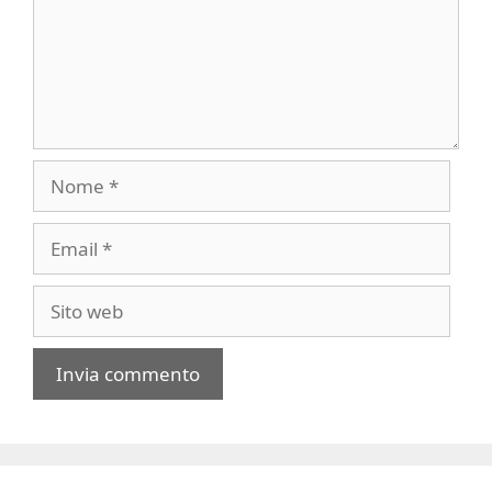
Nome
Email
Sito
web
A
l
t