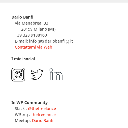
Dario Banfi
Via Menabrea, 33
20159 Milano (MI)
+39 328 9188160
E-mail: info (at) dariobanfi (.) it
Contattami via Web
I miei social
In WP Community
Slack :
@thefreelance
WP.org :
thefreelance