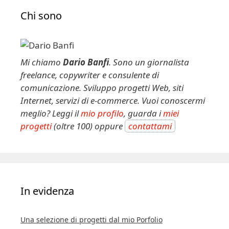
e
Chi sono
r
n
a
t
Mi chiamo
Dario Banfi
. Sono un giornalista
i
freelance, copywriter e consulente di
v
comunicazione. Sviluppo progetti Web, siti
e
Internet, servizi di e-commerce. Vuoi conoscermi
:
meglio? Leggi il
mio profilo
, guarda i
miei
progetti
(oltre 100) oppure
contattami
In evidenza
Una selezione di progetti dal mio Porfolio