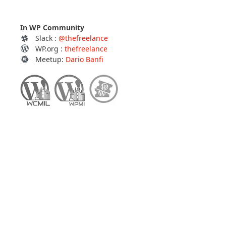
In WP Community
Slack :
@thefreelance
WP.org :
thefreelance
Meetup:
Dario Banfi