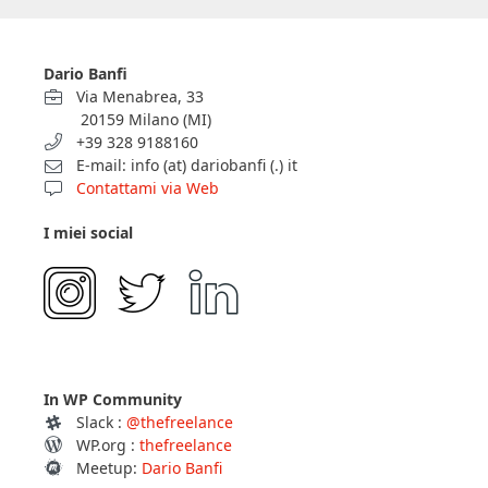
Dario Banfi
Via Menabrea, 33
20159 Milano (MI)
+39 328 9188160
E-mail: info (at) dariobanfi (.) it
Contattami via Web
I miei social
In WP Community
Slack :
@thefreelance
WP.org :
thefreelance
Meetup:
Dario Banfi