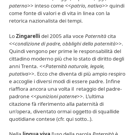
paterno
>> inteso come <<
patrio, nativo
>> quindi
come fonte di valori e di vita in linea con la
retorica nazionalista dei tempi.
Lo
Zingarelli
del 2005 alla voce
Paternità
cita
<<
condizione di padre, obblighi della paternità
>>.
Quindi vengono per prime le responsabilità del
cittadino moderno più che lo stato di diritto degli
anni Trenta. <<
Paternità naturale, legale,
putativa
>>. Ecco che diventa di più ampio respiro
e accoglie i diversi modi di essere padre. Infine
riaffiora ancora una volta il retaggio del padre-
padrone <<
punizioni paterne
>>. L’ultima
citazione fà riferimento alla paternità di
un’opera, diventato ormai oggetto di squallide
quotidiane contese (cfr. qui sotto..).
Nella
lingua viva
l’uso della parola
Paternità
è