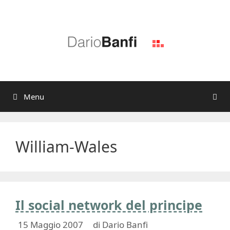
Vai
al
contenuto
Menu
William-Wales
Il social network del principe
15 Maggio 2007
di
Dario Banfi