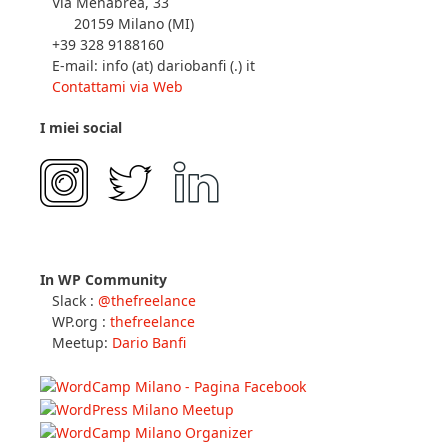
Via Menabrea, 33
20159 Milano (MI)
+39 328 9188160
E-mail: info (at) dariobanfi (.) it
Contattami via Web
I miei social
In WP Community
Slack :
@thefreelance
WP.org :
thefreelance
Meetup:
Dario Banfi