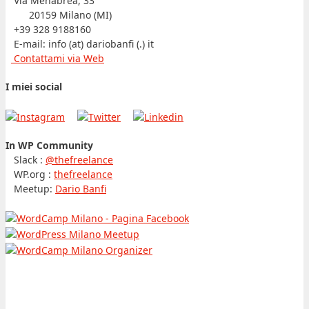
Via Menabrea, 33
20159 Milano (MI)
+39 328 9188160
E-mail: info (at) dariobanfi (.) it
Contattami via Web
I miei social
In WP Community
Slack :
@thefreelance
WP.org :
thefreelance
Meetup:
Dario Banfi