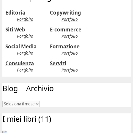
Editoria
Copywriting
Portfolio
Portfolio
Siti Web
E-commerce
Portfolio
Portfolio
Social Media
Formazione
Portfolio
Portfolio
Consulenza
Servizi
Portfolio
Portfolio
Blog | Archivio
Blog
|
I miei libri (11)
Archivio