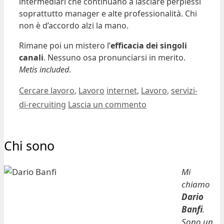
intermediari che continuano a lasciare perplessi
soprattutto manager e alte professionalità. Chi
non è d’accordo alzi la mano.
Rimane poi un mistero l’
efficacia dei singoli
canali
. Nessuno osa pronunciarsi in merito.
Metis included
.
Categorie
Tag
Cercare lavoro
,
Lavoro
internet
,
Lavoro
,
servizi-
di-recruiting
Lascia un commento
Chi sono
Mi
chiamo
Dario
Banfi
.
Sono un