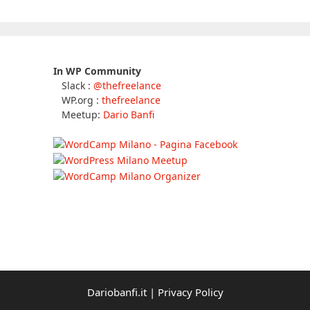
In WP Community
Slack :
@thefreelance
WP.org :
thefreelance
Meetup:
Dario Banfi
Dariobanfi.it |
Privacy Policy