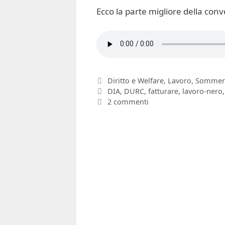
Ecco la parte migliore della conv
Categorie
Diritto e Welfare
,
Lavoro
,
Sommer
Tag
DIA
,
DURC
,
fatturare
,
lavoro-nero
2 commenti