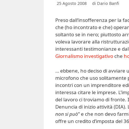
25 Agosto 2008
di
Dario Banfi
Preso dall’insofferenza per la fa
che (ho incontrato e che) operano
soltanto se in nero; piuttosto a
voleva lavorare alla ristruttur
interessanti testimonianze e dal
Giornalismo investigativo
che
ho
… ebbene, ho deciso di avviare u
microfono che uso solitamente per
incontri con un imprenditore edi
interessa citare le imprese. L’
del lavoro ci troviamo di fronte.
Denuncia di inizio attività (DIA).
non si può
” e che non devo farmi 
offre un credito d’imposta del 36