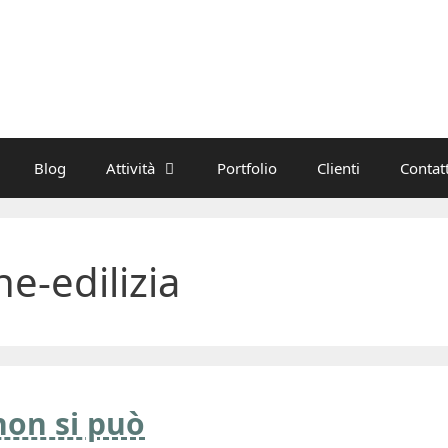
Blog
Attività
Portfolio
Clienti
Contatt
ne-edilizia
 non si può