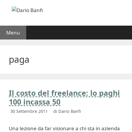
Vai
al
contenuto
Menu
paga
Il costo del freelance: lo paghi
100 incassa 50
30 Settembre 2011
di
Dario Banfi
Una lezione da far visionare a chi sta in azienda