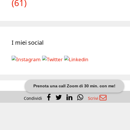
(61)
I miei social
Prenota una call Zoom di 30 min. con me!
Dario Banfi
Condividi
Scrivi
Via Menabrea, 33
20159 Milano (MI)
+39 328 9188160
E-mail: info (at) dariobanfi (.) it
Contattami via Web