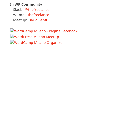
In WP Community
Slack :
@thefreelance
WP.org :
thefreelance
Meetup:
Dario Banfi