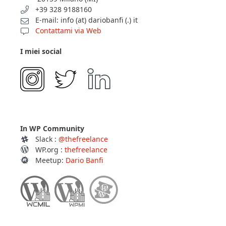
+39 328 9188160
E-mail: info (at) dariobanfi (.) it
Contattami via Web
I miei social
In WP Community
Slack :
@thefreelance
WP.org :
thefreelance
Meetup:
Dario Banfi