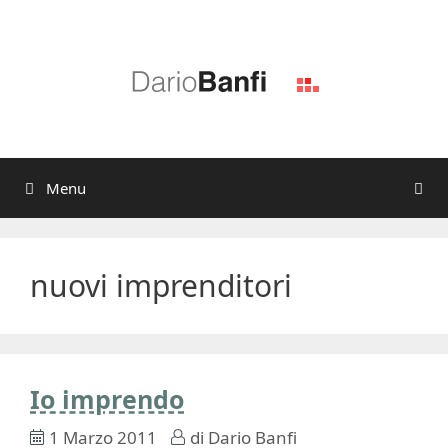
Vai
al
contenuto
Menu
nuovi imprenditori
Io imprendo
1 Marzo 2011
di
Dario Banfi