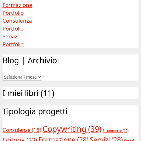
Formazione
Portfolio
Consulenza
Portfolio
Servizi
Portfolio
Blog | Archivio
Blog
|
I miei libri (11)
Archivio
Tipologia progetti
Copywriting
(39)
Consulenza
(18)
E-commerce
(10)
Formazione
(28)
Servizi
(28)
Editoria
(23)
Social