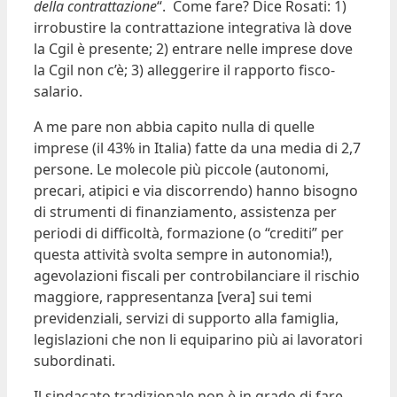
della contrattazione
“. Come fare? Dice Rosati: 1)
irrobustire la contrattazione integrativa là dove
la Cgil è presente; 2) entrare nelle imprese dove
la Cgil non c’è; 3) alleggerire il rapporto fisco-
salario.
A me pare non abbia capito nulla di quelle
imprese (il 43% in Italia) fatte da una media di 2,7
persone. Le molecole più piccole (autonomi,
precari, atipici e via discorrendo) hanno bisogno
di strumenti di finanziamento, assistenza per
periodi di difficoltà, formazione (o “crediti” per
questa attività svolta sempre in autonomia!),
agevolazioni fiscali per controbilanciare il rischio
maggiore, rappresentanza [vera] sui temi
previdenziali, servizi di supporto alla famiglia,
legislazioni che non li equiparino più ai lavoratori
subordinati.
Il sindacato tradizionale non è in grado di fare