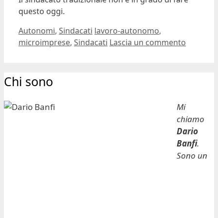
questo oggi.
Categorie
Tag
Autonomi
,
Sindacati
lavoro-autonomo
,
microimprese
,
Sindacati
Lascia un commento
Chi sono
Mi
chiamo
Dario
Banfi
.
Sono un